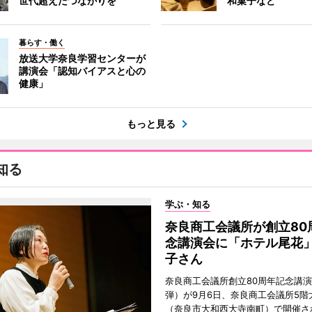
世代超えたつながりを
和菓子など
暮らす・働く
放送大学奈良学習センターが
講演会「認知バイアスと心の
健康」
もっと見る
知る
学ぶ・知る
奈良商工会議所が創立80
念講演会に「ホテル尾花
子さん
奈良商工会議所創立80周年記念講演
弾）が9月6日、奈良商工会議所5階
（奈良市大和西大寺南町）で開催さ