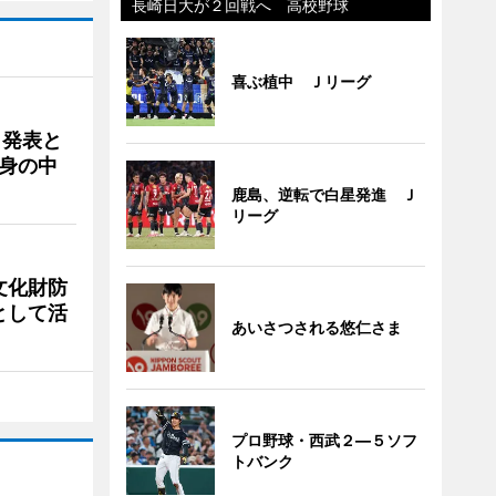
長崎日大が２回戦へ 高校野球
喜ぶ植中 Ｊリーグ
ク発表と
身の中
鹿島、逆転で白星発進 Ｊ
リーグ
文化財防
として活
あいさつされる悠仁さま
プロ野球・西武２―５ソフ
トバンク