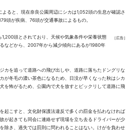
よると、現在奈良公園周辺にシカは1,052頭の生息が確認さ
179頭が疾病、76頭が交通事故によるもの。
ら1,200頭とされており、天候や気象条件や栄養状態
［広告］
などから、2007年から減少傾向にあるが1980年
ジカを追って道路への飛び出しや、道路に落ちたドングリな
カが冬毛の濃い茶色になるため、日没が早くなった秋はシカ
犬を怖がるため、公園内で犬を放すとビックリして道路に飛
を起こすと、文化財保護法違反で多くの罰金を払わなければ
故が起きても同会に連絡せず現場を立ち去るドライバーが少
を除き、過失では罰則に問われることはない。けがを負わせ