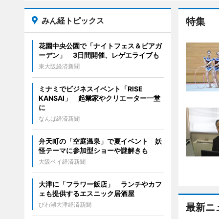
みん経トピックス
特集
花園中央公園で「ナイトフェス＆ビアガ
ーデン」 3日間開催、レゲエライブも
東大阪経済新聞
ミナミでビジネスイベント「RISE
KANSAI」 起業家やクリエーター一堂
に
なんば経済新聞
弁天町の「空庭温泉」で夏イベント 妖
怪テーマに参加型ショーや謎解きも
大阪ベイ経済新聞
大津に「フラワー飯店」 ランチやカフ
ェも提供するエスニック居酒屋
びわ湖大津経済新聞
最新ニ