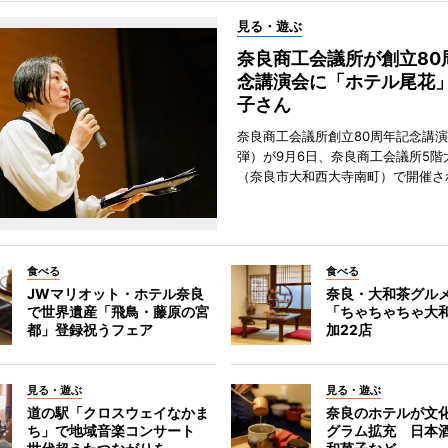
見る・遊ぶ
奈良商工会議所が創立80
念講演会に「ホテル尾花
子さん
奈良商工会議所創立80周年記念講演
弾）が9月6日、奈良商工会議所5階
（奈良市大和西大寺南町）で開催さ
食べる
食べる
JWマリオット・ホテル奈良
奈良・大和茶グル
で世界遺産「飛鳥・藤原の宮
「ちゃちゃちゃ大
都」登録祝うフェア
加22店
見る・遊ぶ
見る・遊ぶ
道の駅「クロスウェイなかま
奈良のホテルが文
ち」で地域音楽コンサート
グラム拡充 日本