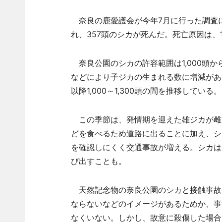
奈良の鹿愛護会が今年7月に行った調査に
れ、357頭のシカが死んだ。死亡原因は、
奈良公園のシカの許容範囲は1,000頭か
などにより子ジカの生まれる数に増減がある
以降1,000～1,300頭の間を推移している。
この季節は、発情期を迎えた雄ジカが雌
どを食べるため道路に出ることに加え、シ
を確認しにくく交通事故が増える。シカは
び出すことも。
天然記念物の奈良公園のシカと接触事故
ならないなどのイメージがあるためか、事
なくいない。しかし、故意に殺傷した場合