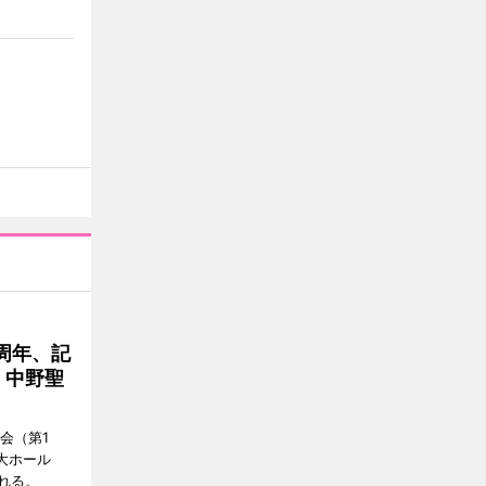
周年、記
」中野聖
会（第1
大ホール
れる。