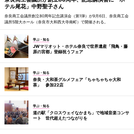
テル尾花」中野聖子さん
奈良商工会議所創立80周年記念講演会（第1弾）が9月6日、奈良商工会
議所5階大ホール（奈良市大和西大寺南町）で開催される。
学ぶ・知る
JWマリオット・ホテル奈良で世界遺産「飛鳥・藤
原の宮都」登録祝うフェア
学ぶ・知る
奈良・大和茶グルメフェア「ちゃちゃちゃ大和
茶」 参加22店
学ぶ・知る
道の駅「クロスウェイなかまち」で地域音楽コンサ
ート 世代超えたつながりを