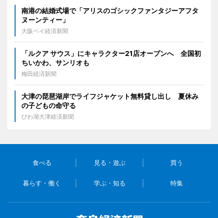
南港の結婚式場で「アリスのゴシックファンタジーアフタ
ヌーンティー」
大阪ベイ経済新聞
「ルクア サウス」にキャラクター21店オープンへ 全国初
ちいかわ、サンリオも
梅田経済新聞
大津の琵琶湖岸でライフジャケット無料貸し出し 夏休み
の子どもの命守る
びわ湖大津経済新聞
食べる
見る・遊ぶ
買う
暮らす・働く
学ぶ・知る
特集