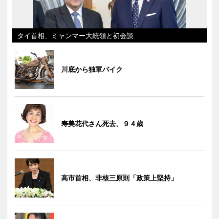
タイ首相、ミャンマー大統領と初会談
川底から独軍バイク
寿美花代さん死去、９４歳
高市首相、非核三原則「政策上堅持」