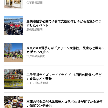
佐賀経済新聞
船橋港親水公園で子育て支援団体と子ども食堂がコラ
ボしたイベント
船橋経済新聞
東京23FC選手らが「クリーン大作戦」 児童らと区内5
カ所でごみ拾い
江戸川経済新聞
二子玉川ライズフードドライブ、6回目の開催へ 子ど
も食堂などへ寄贈
二子玉川経済新聞
本庄の和食店が地元高校とコラボ 生徒が育てた食材使
い限定ランチ提供