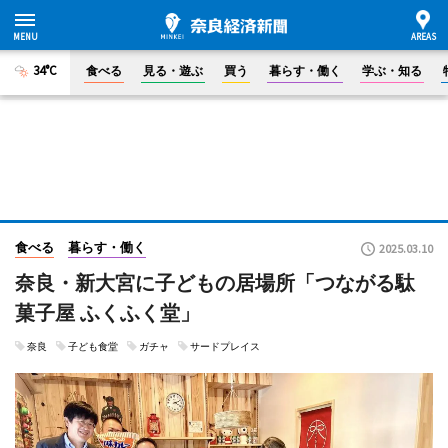
34°C
食べる
見る・遊ぶ
買う
暮らす・働く
学ぶ・知る
食べる
暮らす・働く
2025.03.10
奈良・新大宮に子どもの居場所「つながる駄
菓子屋 ふくふく堂」
奈良
子ども食堂
ガチャ
サードプレイス