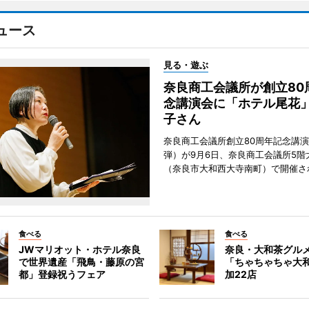
ュース
見る・遊ぶ
奈良商工会議所が創立80
念講演会に「ホテル尾花
子さん
奈良商工会議所創立80周年記念講演
弾）が9月6日、奈良商工会議所5階
（奈良市大和西大寺南町）で開催さ
食べる
食べる
JWマリオット・ホテル奈良
奈良・大和茶グル
で世界遺産「飛鳥・藤原の宮
「ちゃちゃちゃ大
都」登録祝うフェア
加22店