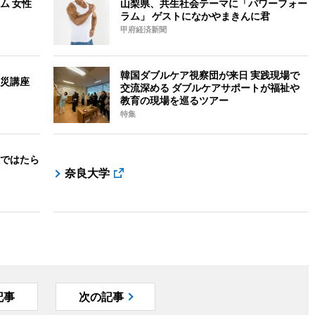
ム 女性
山梨県、共生社会テーマに「パワーフォー
ラム」 ゲストになかやまきんに君
甲府経済新聞
韓国ダブルケア視察団が来日 実践現場で
災講座
交流深める ダブルケアサポートが福祉や
教育の現場を巡るツアー
特集
ではたら
」
奈良大学
記事
次の記事