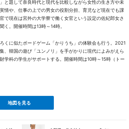
」と題して奈良時代と現代を比較しながら女性の生き方や未
実情や、仕事の上での男女の役割分担、育児など現在でも課
官で現在は宮外の大学寮で働く女官という設定の佐紀郎女さ
く。開催時間は13時～14時。
くに似たボードゲーム「かりうち」の体験会も行う。2021
集、韓国の遊び「ユンノリ」を手がかりに現代によみがえら
財学科の学生がサポートする。開催時間は10時～15時（トー
地図を見る