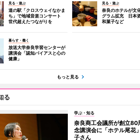
見る・遊ぶ
見る・遊ぶ
道の駅「クロスウェイなかま
奈良のホテルが文
ち」で地域音楽コンサート
グラム拡充 日本
世代超えたつながりを
和菓子など
暮らす・働く
放送大学奈良学習センターが
講演会「認知バイアスと心の
健康」
もっと見る
知る
学ぶ・知る
奈良商工会議所が創立80
念講演会に「ホテル尾花
子さん