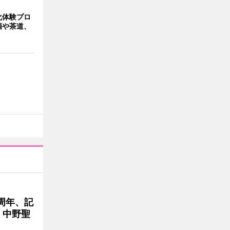
化体験プロ
酒や茶道、
周年、記
」中野聖