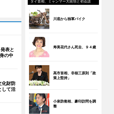
タイ首相、ミャンマー大統領と初会談
川底から独軍バイク
寿美花代さん死去、９４歳
ク発表と
身の中
高市首相、非核三原則「政
策上堅持」
文化財防
として活
小泉防衛相、豪印訪問を調
整