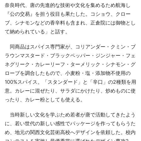
奈良時代、唐の先進的な技術や文化を集めるため航海し
『公の交易』を担う役目も果たした。コショウ、クロー
ブ、シナモンなどの香辛料も含まれ、正倉院には御物とし
て納められている」と話す。
同商品はスパイス専門家が、コリアンダー・クミン・ブ
ラウンマスタード・ブラックペッパー・ジンジャー・フェ
ネグリーク・カレーリーフ・ターメリック・シナモン・グ
ローブを調合したもので、小麦粉・塩・添加物不使用の
100%スパイス。「スタンダード」と「辛口」の2種類を用
意。カレーに混ぜたり、サラダにかけたり、炒めものに使
ったり、カレー粉としても使える。
当時新しい文化を学ぶため若者が唐で活動してきたよう
に、若い世代の新しい感性でパッケージを作ってもらうた
め、地元の関西文化芸術高校へデザインを依頼した。校内
コンテストを実施し最優秀賞に選ばれたデザイン専攻2