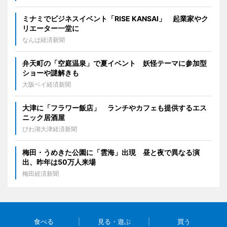
ミナミでビジネスイベント「RISE KANSAI」 起業家やク
リエーター一堂に
なんば経済新聞
弁天町の「空庭温泉」で夏イベント 妖怪テーマに参加型
ショーや謎解きも
大阪ベイ経済新聞
大津に「フラワー飯店」 ランチやカフェも提供するエス
ニック居酒屋
びわ湖大津経済新聞
梅田・うめきた公園に「雲海」出現 昼と夜で異なる演
出、昨年は50万人来場
梅田経済新聞
食べる
見る・遊ぶ
買う