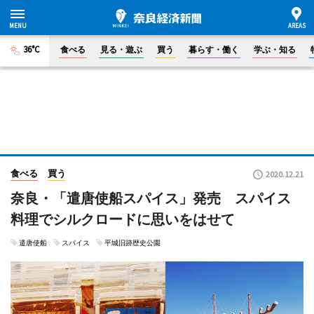
36°C
食べる
見る・遊ぶ
買う
暮らす・働く
学ぶ・知る
食べる
買う
2020.12.21
奈良・「遣唐使船スパイス」発売 スパイス
料理でシルクロードに思いをはせて
遣唐使船
スパイス
平城旧跡歴史公園