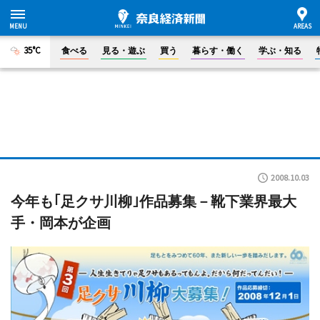
35°C
食べる
見る・遊ぶ
買う
暮らす・働く
学ぶ・知る
2008.10.03
今年も｢足クサ川柳｣作品募集－靴下業界最大
手・岡本が企画