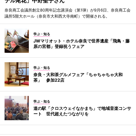
テル尾花」中野聖子さん
奈良商工会議所創立80周年記念講演会（第1弾）が9月6日、奈良商工会
議所5階大ホール（奈良市大和西大寺南町）で開催される。
学ぶ・知る
JWマリオット・ホテル奈良で世界遺産「飛鳥・藤
原の宮都」登録祝うフェア
学ぶ・知る
奈良・大和茶グルメフェア「ちゃちゃちゃ大和
茶」 参加22店
学ぶ・知る
道の駅「クロスウェイなかまち」で地域音楽コンサ
ート 世代超えたつながりを