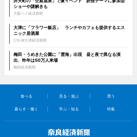
弁天町の「空庭温泉」で夏イベント 妖怪テーマに参加型
ショーや謎解きも
大阪ベイ経済新聞
大津に「フラワー飯店」 ランチやカフェも提供するエス
ニック居酒屋
びわ湖大津経済新聞
梅田・うめきた公園に「雲海」出現 昼と夜で異なる演
出、昨年は50万人来場
梅田経済新聞
食べる
見る・遊ぶ
買う
暮らす・働く
学ぶ・知る
特集