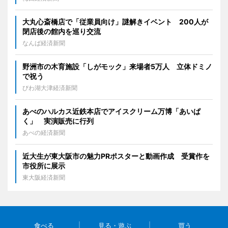
大丸心斎橋店で「従業員向け」謎解きイベント 200人が
閉店後の館内を巡り交流
なんば経済新聞
野洲市の木育施設「しがモック」来場者5万人 立体ドミノ
で祝う
びわ湖大津経済新聞
あべのハルカス近鉄本店でアイスクリーム万博「あいぱ
く」 実演販売に行列
あべの経済新聞
近大生が東大阪市の魅力PRポスターと動画作成 受賞作を
市役所に展示
東大阪経済新聞
食べる
見る・遊ぶ
買う