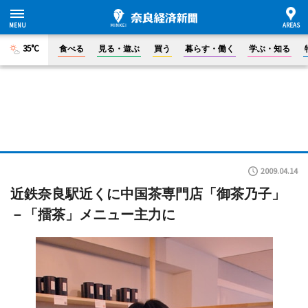
35°C
食べる
見る・遊ぶ
買う
暮らす・働く
学ぶ・知る
2009.04.14
近鉄奈良駅近くに中国茶専門店「御茶乃子」
－「擂茶」メニュー主力に