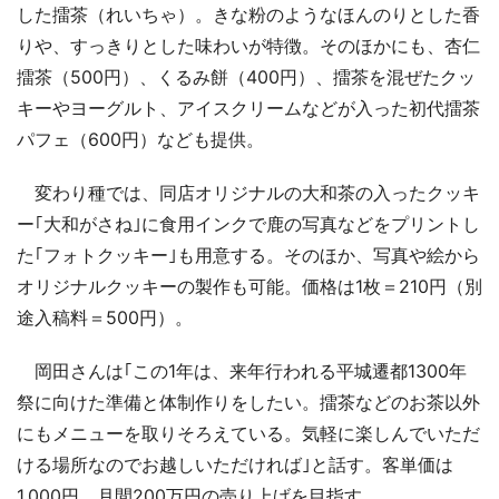
した擂茶（れいちゃ）。きな粉のようなほんのりとした香
りや、すっきりとした味わいが特徴。そのほかにも、杏仁
擂茶（500円）、くるみ餅（400円）、擂茶を混ぜたクッ
キーやヨーグルト、アイスクリームなどが入った初代擂茶
パフェ（600円）なども提供。
変わり種では、同店オリジナルの大和茶の入ったクッキ
ー｢大和がさね｣に食用インクで鹿の写真などをプリントし
た｢フォトクッキー｣も用意する。そのほか、写真や絵から
オリジナルクッキーの製作も可能。価格は1枚＝210円（別
途入稿料＝500円）。
岡田さんは｢この1年は、来年行われる平城遷都1300年
祭に向けた準備と体制作りをしたい。擂茶などのお茶以外
にもメニューを取りそろえている。気軽に楽しんでいただ
ける場所なのでお越しいただければ｣と話す。客単価は
1,000円。月間200万円の売り上げを目指す。