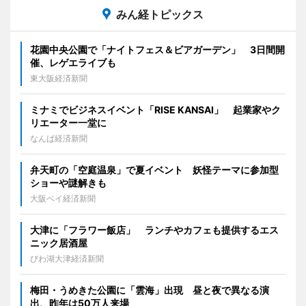
みん経トピックス
花園中央公園で「ナイトフェス＆ビアガーデン」 3日間開
催、レゲエライブも
東大阪経済新聞
ミナミでビジネスイベント「RISE KANSAI」 起業家やク
リエーター一堂に
なんば経済新聞
弁天町の「空庭温泉」で夏イベント 妖怪テーマに参加型
ショーや謎解きも
大阪ベイ経済新聞
大津に「フラワー飯店」 ランチやカフェも提供するエス
ニック居酒屋
びわ湖大津経済新聞
梅田・うめきた公園に「雲海」出現 昼と夜で異なる演
出、昨年は50万人来場