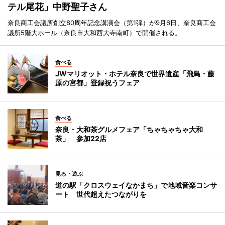
テル尾花」中野聖子さん
奈良商工会議所創立80周年記念講演会（第1弾）が9月6日、奈良商工会
議所5階大ホール（奈良市大和西大寺南町）で開催される。
食べる
JWマリオット・ホテル奈良で世界遺産「飛鳥・藤
原の宮都」登録祝うフェア
食べる
奈良・大和茶グルメフェア「ちゃちゃちゃ大和
茶」 参加22店
見る・遊ぶ
道の駅「クロスウェイなかまち」で地域音楽コンサ
ート 世代超えたつながりを