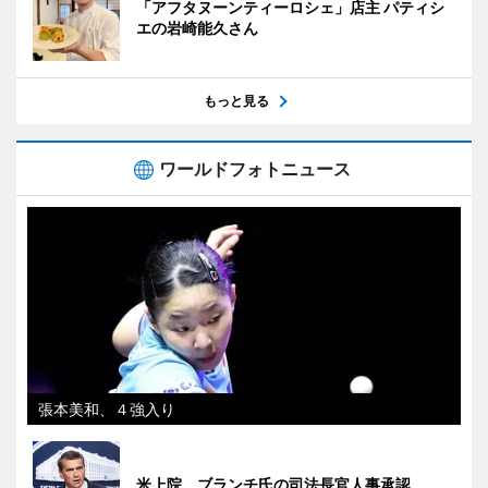
「アフタヌーンティーロシェ」店主 パティシ
エの岩崎能久さん
もっと見る
ワールドフォトニュース
張本美和、４強入り
米上院、ブランチ氏の司法長官人事承認