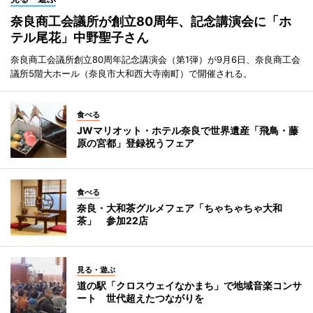
奈良商工会議所が創立80周年、記念講演会に「ホ
テル尾花」中野聖子さん
奈良商工会議所創立80周年記念講演会（第1弾）が9月6日、奈良商工会
議所5階大ホール（奈良市大和西大寺南町）で開催される。
食べる
JWマリオット・ホテル奈良で世界遺産「飛鳥・藤
原の宮都」登録祝うフェア
食べる
奈良・大和茶グルメフェア「ちゃちゃちゃ大和
茶」 参加22店
見る・遊ぶ
道の駅「クロスウェイなかまち」で地域音楽コンサ
ート 世代超えたつながりを