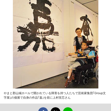
やまと郡山城ホールで開かれている障害を持つ人たちで芸術家集団｢Group文
字屋｣の個展で自身の作品｢嘉｣を前に上村笑芯さん