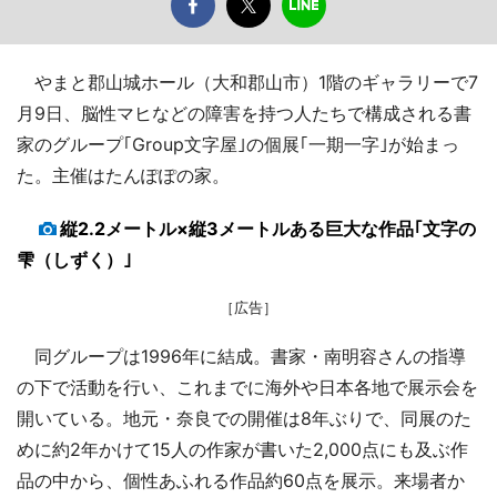
やまと郡山城ホール（大和郡山市）1階のギャラリーで7
月9日、脳性マヒなどの障害を持つ人たちで構成される書
家のグループ｢Group文字屋｣の個展｢一期一字｣が始まっ
た。主催はたんぽぽの家。
縦2.2メートル×縦3メートルある巨大な作品｢文字の
雫（しずく）｣
［広告］
同グループは1996年に結成。書家・南明容さんの指導
の下で活動を行い、これまでに海外や日本各地で展示会を
開いている。地元・奈良での開催は8年ぶりで、同展のた
めに約2年かけて15人の作家が書いた2,000点にも及ぶ作
品の中から、個性あふれる作品約60点を展示。来場者か