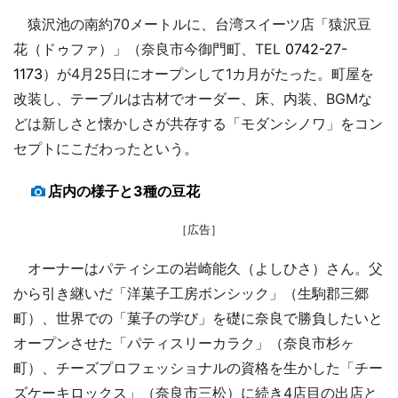
猿沢池の南約70メートルに、台湾スイーツ店「猿沢豆
花（ドゥファ）」（奈良市今御門町、TEL
0742-27-
1173
）が4月25日にオープンして1カ月がたった。町屋を
改装し、テーブルは古材でオーダー、床、内装、BGMな
どは新しさと懐かしさが共存する「モダンシノワ」をコン
セプトにこだわったという。
店内の様子と3種の豆花
［広告］
オーナーはパティシエの岩崎能久（よしひさ）さん。父
から引き継いだ「洋菓子工房ボンシック」（生駒郡三郷
町）、世界での「菓子の学び」を礎に奈良で勝負したいと
オープンさせた「パティスリーカラク」（奈良市杉ヶ
町）、チーズプロフェッショナルの資格を生かした「チー
ズケーキロックス」（奈良市三松）に続き4店目の出店と