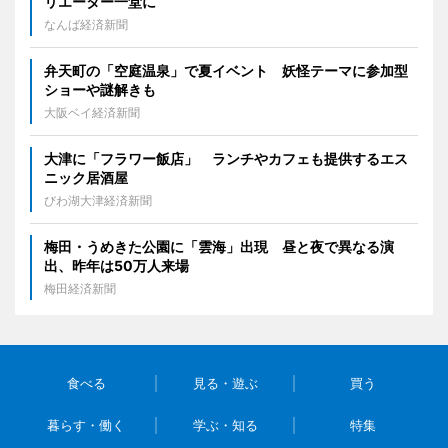
リエーター一堂に
なんば経済新聞
弁天町の「空庭温泉」で夏イベント 妖怪テーマに参加型
ショーや謎解きも
大阪ベイ経済新聞
大津に「フラワー飯店」 ランチやカフェも提供するエス
ニック居酒屋
びわ湖大津経済新聞
梅田・うめきた公園に「雲海」出現 昼と夜で異なる演
出、昨年は50万人来場
梅田経済新聞
食べる
見る・遊ぶ
買う
暮らす・働く
学ぶ・知る
特集