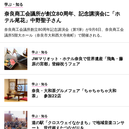
学ぶ・知る
奈良商工会議所が創立80周年、記念講演会に「ホ
テル尾花」中野聖子さん
奈良商工会議所創立80周年記念講演会（第1弾）が9月6日、奈良商工会
議所5階大ホール（奈良市大和西大寺南町）で開催される。
学ぶ・知る
JWマリオット・ホテル奈良で世界遺産「飛鳥・藤
原の宮都」登録祝うフェア
学ぶ・知る
奈良・大和茶グルメフェア「ちゃちゃちゃ大和
茶」 参加22店
学ぶ・知る
道の駅「クロスウェイなかまち」で地域音楽コンサ
ート 世代超えたつながりを