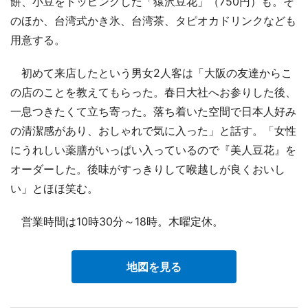
餅、小豆をトッピングした「猿沢豆花」（750円）も。そ
のほか、台湾式かき氷、台湾茶、タピオカドリンクなども
用意する。
初めて来店したという男女2人客は「大阪の友達からこ
の店のことを教えてもらった。春日大社へお参りした後、
一息つきたくて立ち寄った。落ち着いた空間で日本人好み
の清潔感があり、おしゃれで気に入った」と話す。「女性
にうれしい薬膳がいっぱい入っているので『美人豆花』を
オーダーした。後味がすっきりして喉越しが良くおいし
い」とほほ笑む。
営業時間は10時30分～18時。木曜定休。
地図を見る