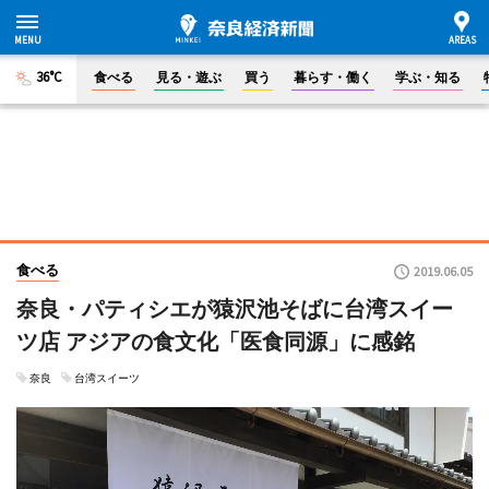
36°C
食べる
見る・遊ぶ
買う
暮らす・働く
学ぶ・知る
食べる
2019.06.05
奈良・パティシエが猿沢池そばに台湾スイー
ツ店 アジアの食文化「医食同源」に感銘
奈良
台湾スイーツ