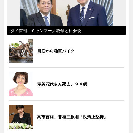
タイ首相、ミャンマー大統領と初会談
川底から独軍バイク
寿美花代さん死去、９４歳
高市首相、非核三原則「政策上堅持」