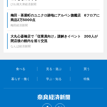
びわ湖大津経済新聞
梅田・茶屋町のユニクロ跡地にアルペン旗艦店 6フロアに
商品2万5000点
梅田経済新聞
大丸心斎橋店で「従業員向け」謎解きイベント 200人が
閉店後の館内を巡り交流
なんば経済新聞
食べる
見る・遊ぶ
買う
暮らす・働く
学ぶ・知る
特集