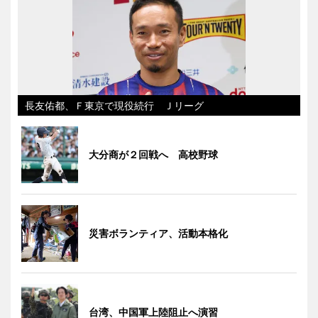
長友佑都、Ｆ東京で現役続行 Ｊリーグ
大分商が２回戦へ 高校野球
災害ボランティア、活動本格化
台湾、中国軍上陸阻止へ演習