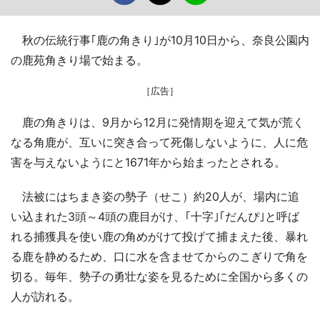
秋の伝統行事｢鹿の角きり｣が10月10日から、奈良公園内
の鹿苑角きり場で始まる。
［広告］
鹿の角きりは、9月から12月に発情期を迎えて気が荒く
なる角鹿が、互いに突き合って死傷しないように、人に危
害を与えないようにと1671年から始まったとされる。
法被にはちまき姿の勢子（せこ）約20人が、場内に追
い込まれた3頭～4頭の鹿目がけ、｢十字｣｢だんぴ｣と呼ば
れる捕獲具を使い鹿の角めがけて投げて捕まえた後、暴れ
る鹿を静めるため、口に水を含ませてからのこぎりで角を
切る。毎年、勢子の勇壮な姿を見るために全国から多くの
人が訪れる。