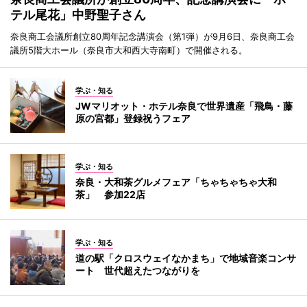
テル尾花」中野聖子さん
奈良商工会議所創立80周年記念講演会（第1弾）が9月6日、奈良商工会
議所5階大ホール（奈良市大和西大寺南町）で開催される。
学ぶ・知る
JWマリオット・ホテル奈良で世界遺産「飛鳥・藤
原の宮都」登録祝うフェア
学ぶ・知る
奈良・大和茶グルメフェア「ちゃちゃちゃ大和
茶」 参加22店
学ぶ・知る
道の駅「クロスウェイなかまち」で地域音楽コンサ
ート 世代超えたつながりを