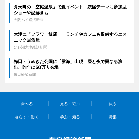
弁天町の「空庭温泉」で夏イベント 妖怪テーマに参加型
ショーや謎解きも
大阪ベイ経済新聞
大津に「フラワー飯店」 ランチやカフェも提供するエス
ニック居酒屋
びわ湖大津経済新聞
梅田・うめきた公園に「雲海」出現 昼と夜で異なる演
出、昨年は50万人来場
梅田経済新聞
食べる
見る・遊ぶ
買う
暮らす・働く
学ぶ・知る
特集