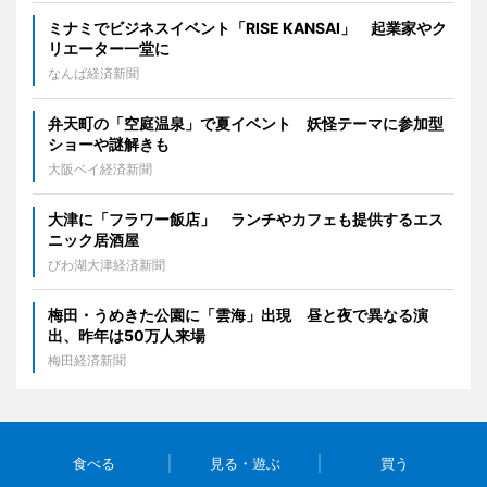
ミナミでビジネスイベント「RISE KANSAI」 起業家やク
リエーター一堂に
なんば経済新聞
弁天町の「空庭温泉」で夏イベント 妖怪テーマに参加型
ショーや謎解きも
大阪ベイ経済新聞
大津に「フラワー飯店」 ランチやカフェも提供するエス
ニック居酒屋
びわ湖大津経済新聞
梅田・うめきた公園に「雲海」出現 昼と夜で異なる演
出、昨年は50万人来場
梅田経済新聞
食べる
見る・遊ぶ
買う