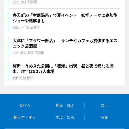
なんば経済新聞
弁天町の「空庭温泉」で夏イベント 妖怪テーマに参加型
ショーや謎解きも
大阪ベイ経済新聞
大津に「フラワー飯店」 ランチやカフェも提供するエス
ニック居酒屋
びわ湖大津経済新聞
梅田・うめきた公園に「雲海」出現 昼と夜で異なる演
出、昨年は50万人来場
梅田経済新聞
食べる
見る・遊ぶ
買う
暮らす・働く
学ぶ・知る
特集