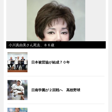
小川真由美さん死去、８６歳
日本被団協が結成７０年
日南学園が２回戦へ 高校野球