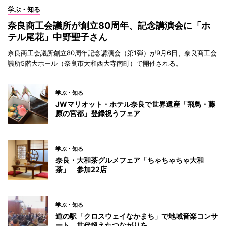
学ぶ・知る
奈良商工会議所が創立80周年、記念講演会に「ホ
テル尾花」中野聖子さん
奈良商工会議所創立80周年記念講演会（第1弾）が9月6日、奈良商工会
議所5階大ホール（奈良市大和西大寺南町）で開催される。
学ぶ・知る
JWマリオット・ホテル奈良で世界遺産「飛鳥・藤
原の宮都」登録祝うフェア
学ぶ・知る
奈良・大和茶グルメフェア「ちゃちゃちゃ大和
茶」 参加22店
学ぶ・知る
道の駅「クロスウェイなかまち」で地域音楽コンサ
ート 世代超えたつながりを