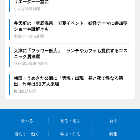
リエーター一堂に
なんば経済新聞
弁天町の「空庭温泉」で夏イベント 妖怪テーマに参加型
ショーや謎解きも
大阪ベイ経済新聞
大津に「フラワー飯店」 ランチやカフェも提供するエス
ニック居酒屋
びわ湖大津経済新聞
梅田・うめきた公園に「雲海」出現 昼と夜で異なる演
出、昨年は50万人来場
梅田経済新聞
食べる
見る・遊ぶ
買う
暮らす・働く
学ぶ・知る
特集