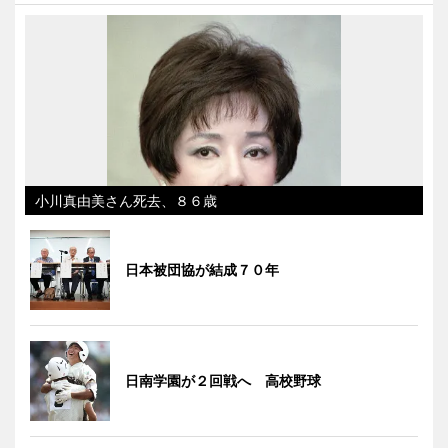
小川真由美さん死去、８６歳
日本被団協が結成７０年
日南学園が２回戦へ 高校野球