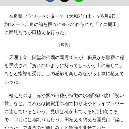
奈良県フラワーセンターで（大和郡山市）で6月9日、
約1メートル角の箱を段々に並べて作られた「ミニ棚田」
に園児たちが田植えを行った。
［広告］
天理市立二階堂幼稚園の園児15人が、職員から順番に稲
を手渡され「折れないように持ってしっかり土に差して」
などと指導を受け、土の感触を楽しみながら丁寧に植えて
いった。
植えたのは、赤や紫の稲穂が特徴の水稲｢祝い紫｣「祝い
茜」など。これらは観賞用の稲で切り花やドライフラワー
に適しているという。見頃は穂が出てくる8月初旬ごろ
で、10月には稲刈りも行う。田植えを終えた園児は「楽し
かった。できるのが楽しみ」と笑顔を見せていた。