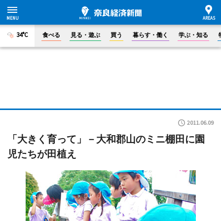
34°C
食べる
見る・遊ぶ
買う
暮らす・働く
学ぶ・知る
2011.06.09
「大きく育って」－大和郡山のミニ棚田に園
児たちが田植え