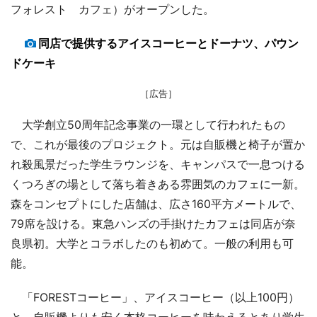
フォレスト カフェ）がオープンした。
同店で提供するアイスコーヒーとドーナツ、パウン
ドケーキ
［広告］
大学創立50周年記念事業の一環として行われたもの
で、これが最後のプロジェクト。元は自販機と椅子が置か
れ殺風景だった学生ラウンジを、キャンパスで一息つける
くつろぎの場として落ち着きある雰囲気のカフェに一新。
森をコンセプトにした店舗は、広さ160平方メートルで、
79席を設ける。東急ハンズの手掛けたカフェは同店が奈
良県初。大学とコラボしたのも初めて。一般の利用も可
能。
「FORESTコーヒー」、アイスコーヒー（以上100円）
と、自販機よりも安く本格コーヒーを味わえるとあり学生