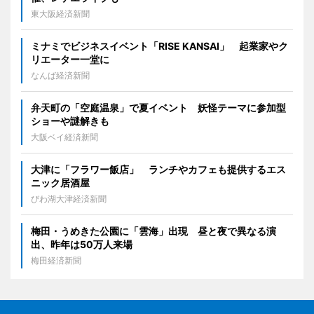
東大阪経済新聞
ミナミでビジネスイベント「RISE KANSAI」 起業家やク
リエーター一堂に
なんば経済新聞
弁天町の「空庭温泉」で夏イベント 妖怪テーマに参加型
ショーや謎解きも
大阪ベイ経済新聞
大津に「フラワー飯店」 ランチやカフェも提供するエス
ニック居酒屋
びわ湖大津経済新聞
梅田・うめきた公園に「雲海」出現 昼と夜で異なる演
出、昨年は50万人来場
梅田経済新聞