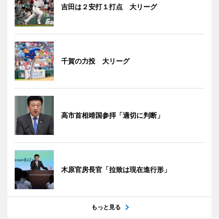
吉田は２安打１打点 大リーグ
千賀の力投 大リーグ
高市首相靖国参拝「適切に判断」
木原官房長官「拉致は現在進行形」
もっと見る