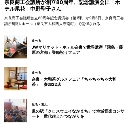
奈良商工会議所が創立80周年、記念講演会に「ホ
テル尾花」中野聖子さん
奈良商工会議所創立80周年記念講演会（第1弾）が9月6日、奈良商工会
議所5階大ホール（奈良市大和西大寺南町）で開催される。
食べる
JWマリオット・ホテル奈良で世界遺産「飛鳥・藤
原の宮都」登録祝うフェア
食べる
奈良・大和茶グルメフェア「ちゃちゃちゃ大和
茶」 参加22店
見る・遊ぶ
道の駅「クロスウェイなかまち」で地域音楽コンサ
ート 世代超えたつながりを