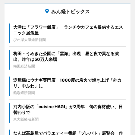
みん経トピックス
大津に「フラワー飯店」 ランチやカフェも提供するエス
ニック居酒屋
びわ湖大津経済新聞
梅田・うめきた公園に「雲海」出現 昼と夜で異なる演
出、昨年は50万人来場
梅田経済新聞
淀屋橋にウナギ専門店 1000度の炭火で焼き上げ「外カ
リ、中ふわ」に
船場経済新聞
河内小阪の「cuisine HAGI」が2周年 旬の食材使い、日
替わりで
東大阪経済新聞
なんば高島屋でバラエティー番組「プレバト」展覧会 作