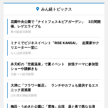
みん経トピックス
花園中央公園で「ナイトフェス＆ビアガーデン」 3日間開
催、レゲエライブも
東大阪経済新聞
ミナミでビジネスイベント「RISE KANSAI」 起業家やク
リエーター一堂に
なんば経済新聞
弁天町の「空庭温泉」で夏イベント 妖怪テーマに参加型
ショーや謎解きも
大阪ベイ経済新聞
大津に「フラワー飯店」 ランチやカフェも提供するエス
ニック居酒屋
びわ湖大津経済新聞
梅田・うめきた公園に「雲海」出現 昼と夜で異なる演