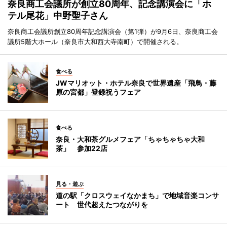
奈良商工会議所が創立80周年、記念講演会に「ホ
テル尾花」中野聖子さん
奈良商工会議所創立80周年記念講演会（第1弾）が9月6日、奈良商工会
議所5階大ホール（奈良市大和西大寺南町）で開催される。
食べる
JWマリオット・ホテル奈良で世界遺産「飛鳥・藤
原の宮都」登録祝うフェア
食べる
奈良・大和茶グルメフェア「ちゃちゃちゃ大和
茶」 参加22店
見る・遊ぶ
道の駅「クロスウェイなかまち」で地域音楽コンサ
ート 世代超えたつながりを