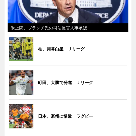
米上院、ブランチ氏の司法長官人事承認
柏、開幕白星 Ｊリーグ
町田、大勝で発進 Ｊリーグ
日本、豪州に惜敗 ラグビー