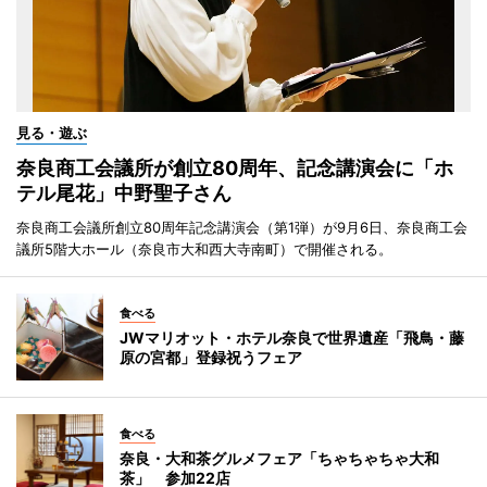
見る・遊ぶ
奈良商工会議所が創立80周年、記念講演会に「ホ
テル尾花」中野聖子さん
奈良商工会議所創立80周年記念講演会（第1弾）が9月6日、奈良商工会
議所5階大ホール（奈良市大和西大寺南町）で開催される。
食べる
JWマリオット・ホテル奈良で世界遺産「飛鳥・藤
原の宮都」登録祝うフェア
食べる
奈良・大和茶グルメフェア「ちゃちゃちゃ大和
茶」 参加22店