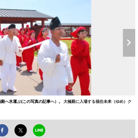
極殿へ氷運ぶ(この写真の記事へ）。
大極殿に入場する福住未来（ゆめ）ク