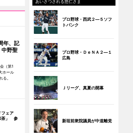
あいさつされる悠仁さま
プロ野球・西武２―５ソフ
トバンク
周年、記
」中野聖
プロ野球・ＤｅＮＡ２―１
広島
会（第1
大ホール
れる。
Ｊリーグ、真夏の開幕
メフェア
和茶」 参
新垣前衆院議員が中道離党