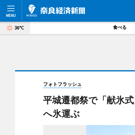
食べる
36°C
フォトフラッシュ
平城遷都祭で「献氷式
へ氷運ぶ