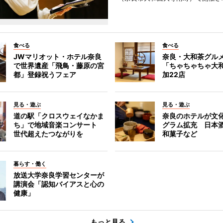
食べる
食べる
JWマリオット・ホテル奈良
奈良・大和茶グル
で世界遺産「飛鳥・藤原の宮
「ちゃちゃちゃ大
都」登録祝うフェア
加22店
見る・遊ぶ
見る・遊ぶ
道の駅「クロスウェイなかま
奈良のホテルが文
ち」で地域音楽コンサート
グラム拡充 日本
世代超えたつながりを
和菓子など
暮らす・働く
放送大学奈良学習センターが
講演会「認知バイアスと心の
健康」
もっと見る