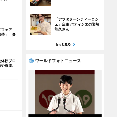
「アフタヌーンティーロシ
ェ」店主 パティシエの岩崎
能久さん
メフェア
和茶」 参
もっと見る
ワールドフォトニュース
化体験プロ
酒や茶道、