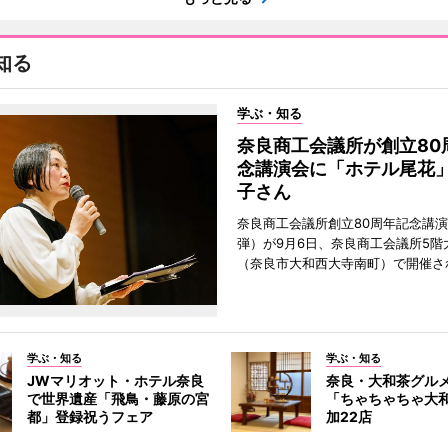
知る
学ぶ・知る
奈良商工会議所が創立80
念講演会に「ホテル尾花
子さん
奈良商工会議所創立80周年記念講演
弾）が9月6日、奈良商工会議所5階
（奈良市大和西大寺南町）で開催さ
学ぶ・知る
学ぶ・知る
JWマリオット・ホテル奈良
奈良・大和茶グル
で世界遺産「飛鳥・藤原の宮
「ちゃちゃちゃ大
都」登録祝うフェア
加22店