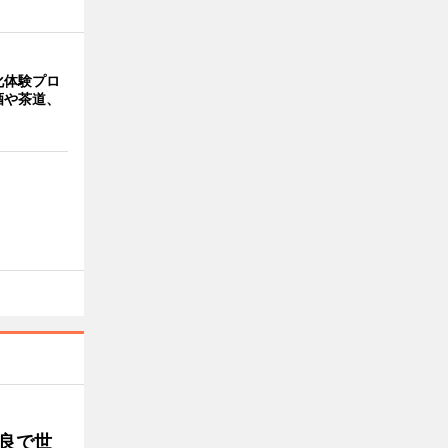
化体験プロ
酒や茶道、
良で世