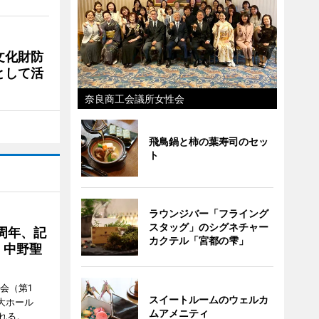
文化財防
として活
奈良商工会議所女性会
飛鳥鍋と柿の葉寿司のセッ
ト
ラウンジバー「フライング
スタッグ」のシグネチャー
周年、記
カクテル「宮都の雫」
」中野聖
会（第1
スイートルームのウェルカ
大ホール
ムアメニティ
れる。