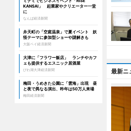
ミナミでビジネスイベント「RISE
KANSAI」 起業家やクリエーター一堂
に
なんば経済新聞
弁天町の「空庭温泉」で夏イベント 妖
怪テーマに参加型ショーや謎解きも
大阪ベイ経済新聞
大津に「フラワー飯店」 ランチやカフ
ェも提供するエスニック居酒屋
びわ湖大津経済新聞
最新ニ
梅田・うめきた公園に「雲海」出現 昼
と夜で異なる演出、昨年は50万人来場
梅田経済新聞