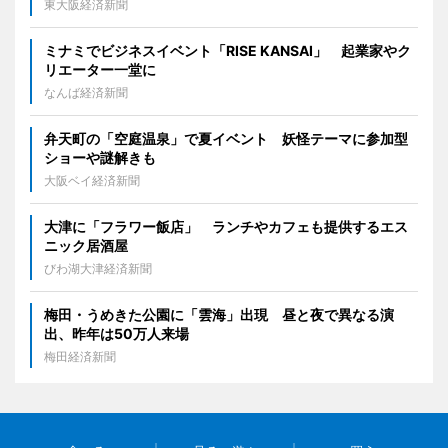
東大阪経済新聞
ミナミでビジネスイベント「RISE KANSAI」 起業家やク
リエーター一堂に
なんば経済新聞
弁天町の「空庭温泉」で夏イベント 妖怪テーマに参加型
ショーや謎解きも
大阪ベイ経済新聞
大津に「フラワー飯店」 ランチやカフェも提供するエス
ニック居酒屋
びわ湖大津経済新聞
梅田・うめきた公園に「雲海」出現 昼と夜で異なる演
出、昨年は50万人来場
梅田経済新聞