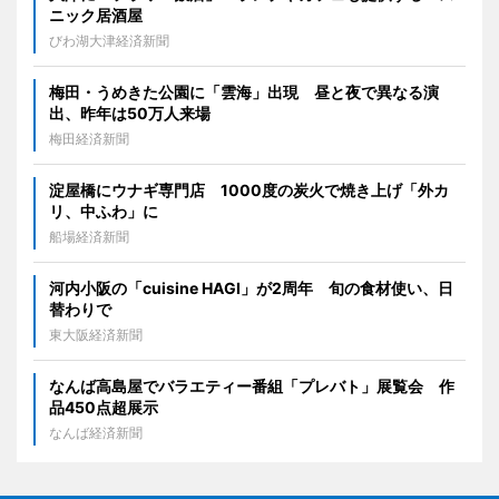
ニック居酒屋
びわ湖大津経済新聞
梅田・うめきた公園に「雲海」出現 昼と夜で異なる演
出、昨年は50万人来場
梅田経済新聞
淀屋橋にウナギ専門店 1000度の炭火で焼き上げ「外カ
リ、中ふわ」に
船場経済新聞
河内小阪の「cuisine HAGI」が2周年 旬の食材使い、日
替わりで
東大阪経済新聞
なんば高島屋でバラエティー番組「プレバト」展覧会 作
品450点超展示
なんば経済新聞