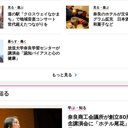
見る・遊ぶ
見る・遊ぶ
道の駅「クロスウェイなかま
奈良のホテルが文
ち」で地域音楽コンサート
グラム拡充 日本
世代超えたつながりを
和菓子など
暮らす・働く
放送大学奈良学習センターが
講演会「認知バイアスと心の
健康」
もっと見る
知る
学ぶ・知る
奈良商工会議所が創立80
念講演会に「ホテル尾花