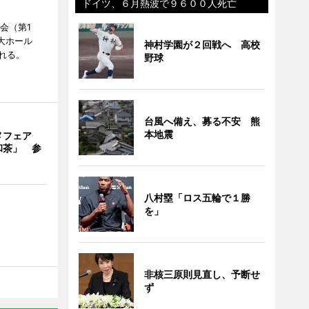
ドイツ、６月熱波で９６００人死亡
会（第1
大ホール
神村学園が２回戦へ 高校
れる。
野球
台風へ備え、募る不安 熊
本地震
メフェア
和茶」 参
八村塁「ロス五輪で１勝
を」
非核三原則見直し、予断せ
ず