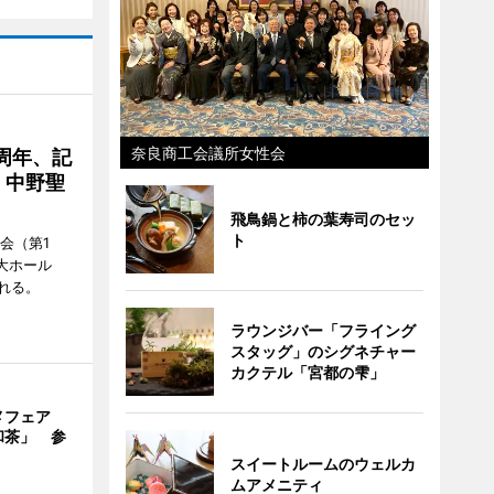
奈良商工会議所女性会
周年、記
」中野聖
飛鳥鍋と柿の葉寿司のセッ
ト
会（第1
大ホール
れる。
ラウンジバー「フライング
スタッグ」のシグネチャー
カクテル「宮都の雫」
メフェア
和茶」 参
スイートルームのウェルカ
ムアメニティ