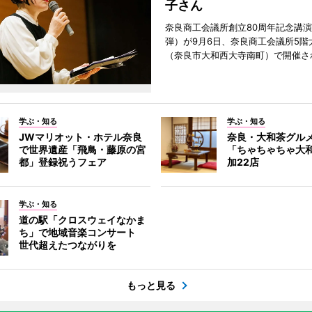
子さん
奈良商工会議所創立80周年記念講演
弾）が9月6日、奈良商工会議所5階
（奈良市大和西大寺南町）で開催さ
学ぶ・知る
学ぶ・知る
JWマリオット・ホテル奈良
奈良・大和茶グル
で世界遺産「飛鳥・藤原の宮
「ちゃちゃちゃ大
都」登録祝うフェア
加22店
学ぶ・知る
道の駅「クロスウェイなかま
ち」で地域音楽コンサート
世代超えたつながりを
もっと見る