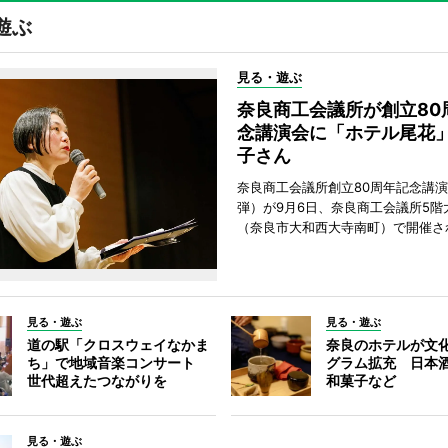
遊ぶ
見る・遊ぶ
奈良商工会議所が創立80
念講演会に「ホテル尾花
子さん
奈良商工会議所創立80周年記念講演
弾）が9月6日、奈良商工会議所5階
（奈良市大和西大寺南町）で開催さ
見る・遊ぶ
見る・遊ぶ
道の駅「クロスウェイなかま
奈良のホテルが文
ち」で地域音楽コンサート
グラム拡充 日本
世代超えたつながりを
和菓子など
見る・遊ぶ