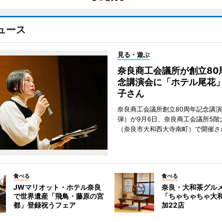
ュース
見る・遊ぶ
奈良商工会議所が創立80
念講演会に「ホテル尾花
子さん
奈良商工会議所創立80周年記念講演
弾）が9月6日、奈良商工会議所5階
（奈良市大和西大寺南町）で開催さ
食べる
食べる
JWマリオット・ホテル奈良
奈良・大和茶グル
で世界遺産「飛鳥・藤原の宮
「ちゃちゃちゃ大
都」登録祝うフェア
加22店