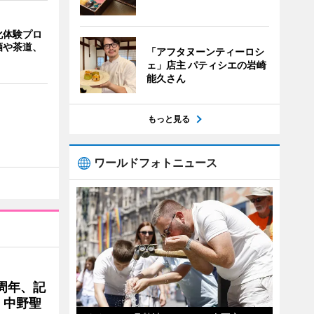
化体験プロ
酒や茶道、
「アフタヌーンティーロシ
ェ」店主 パティシエの岩崎
能久さん
もっと見る
ワールドフォトニュース
周年、記
」中野聖