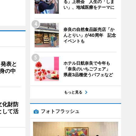
る」上映会 人生の「しま
い」、地域医療をテーマに
奈良の自然食品販売店「か
んとりい」が40周年 記念
イベントも
ホテル日航奈良で今年も
ク発表と
「奈良のいちごフェア」
身の中
県産3品種使うパフェなど
もっと見る
文化財防
フォトフラッシュ
として活