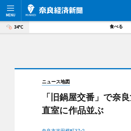
食べる
34°C
ニュース地図
「旧鍋屋交番」で奈良
直室に作品並ぶ
奈良市半田横町37-2