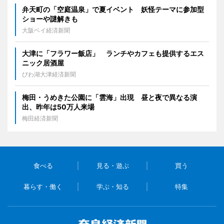
弁天町の「空庭温泉」で夏イベント 妖怪テーマに参加型
ショーや謎解きも
大阪ベイ経済新聞
大津に「フラワー飯店」 ランチやカフェも提供するエス
ニック居酒屋
びわ湖大津経済新聞
梅田・うめきた公園に「雲海」出現 昼と夜で異なる演
出、昨年は50万人来場
梅田経済新聞
食べる
見る・遊ぶ
買う
暮らす・働く
学ぶ・知る
特集