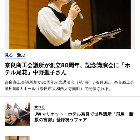
見る・遊ぶ
奈良商工会議所が創立80周年、記念講演会に「ホ
テル尾花」中野聖子さん
奈良商工会議所創立80周年記念講演会（第1弾）が9月6日、奈良商工会
議所5階大ホール（奈良市大和西大寺南町）で開催される。
食べる
JWマリオット・ホテル奈良で世界遺産「飛鳥・藤
原の宮都」登録祝うフェア