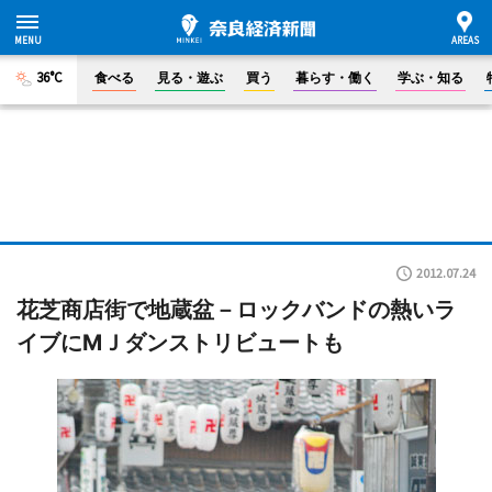
36°C
食べる
見る・遊ぶ
買う
暮らす・働く
学ぶ・知る
2012.07.24
花芝商店街で地蔵盆－ロックバンドの熱いラ
イブにMＪダンストリビュートも