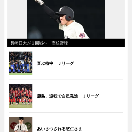
長崎日大が２回戦へ 高校野球
喜ぶ植中 Ｊリーグ
鹿島、逆転で白星発進 Ｊリーグ
あいさつされる悠仁さま