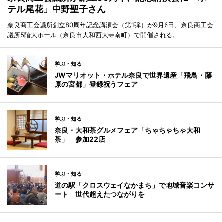
テル尾花」中野聖子さん
奈良商工会議所創立80周年記念講演会（第1弾）が9月6日、奈良商工会
議所5階大ホール（奈良市大和西大寺南町）で開催される。
学ぶ・知る
JWマリオット・ホテル奈良で世界遺産「飛鳥・藤
原の宮都」登録祝うフェア
学ぶ・知る
奈良・大和茶グルメフェア「ちゃちゃちゃ大和
茶」 参加22店
学ぶ・知る
道の駅「クロスウェイなかまち」で地域音楽コンサ
ート 世代超えたつながりを