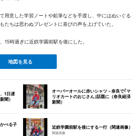
て用意した学習ノートや鉛筆などを手渡し、中にはぬいぐる
もたちは思わぬプレゼントに喜びの声を上げていた。
15時過ぎに近鉄学園前駅を後にした。
地図を見る
オーバーオールに赤いシャツ－奈良で｢マ
、1日遅
リオカートのおじさん｣話題に（奈良経済
新聞）
新聞）
かべる子
近鉄学園前駅を後にする一行（関連画像）
関連画像