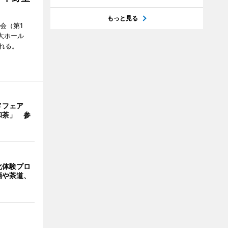
もっと見る
会（第1
大ホール
れる。
メフェア
和茶」 参
化体験プロ
酒や茶道、