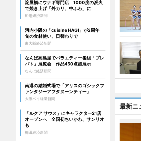
淀屋橋にウナギ専門店 1000度の炭火
で焼き上げ「外カリ、中ふわ」に
船場経済新聞
河内小阪の「cuisine HAGI」が2周年
旬の食材使い、日替わりで
東大阪経済新聞
なんば高島屋でバラエティー番組「プレ
バト」展覧会 作品450点超展示
なんば経済新聞
南港の結婚式場で「アリスのゴシックフ
ァンタジーアフタヌーンティー」
大阪ベイ経済新聞
最新ニ
「ルクア サウス」にキャラクター21店
オープンへ 全国初ちいかわ、サンリオ
も
梅田経済新聞