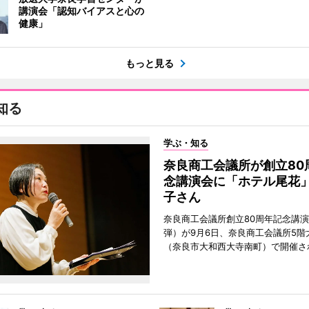
講演会「認知バイアスと心の
健康」
もっと見る
知る
学ぶ・知る
奈良商工会議所が創立80
念講演会に「ホテル尾花
子さん
奈良商工会議所創立80周年記念講演
弾）が9月6日、奈良商工会議所5階
（奈良市大和西大寺南町）で開催さ