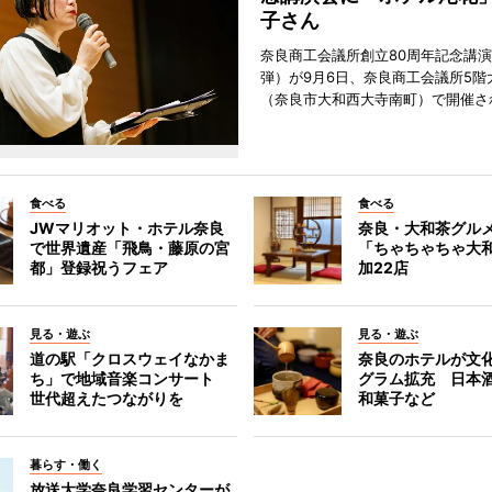
子さん
奈良商工会議所創立80周年記念講演
弾）が9月6日、奈良商工会議所5階
（奈良市大和西大寺南町）で開催さ
食べる
食べる
JWマリオット・ホテル奈良
奈良・大和茶グル
で世界遺産「飛鳥・藤原の宮
「ちゃちゃちゃ大
都」登録祝うフェア
加22店
見る・遊ぶ
見る・遊ぶ
道の駅「クロスウェイなかま
奈良のホテルが文
ち」で地域音楽コンサート
グラム拡充 日本
世代超えたつながりを
和菓子など
暮らす・働く
放送大学奈良学習センターが