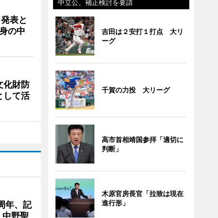
中立公、補正検討を要請
ク発表と
身の中
吉田は２安打１打点 大リ
ーグ
文化財防
千賀の力投 大リーグ
として活
高市首相靖国参拝「適切に
判断」
木原官房長官「拉致は現在
進行形」
周年、記
」中野聖