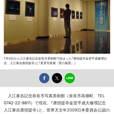
7月4日から入江泰吉記念奈良市美術館で始まった｢唐招提寺金堂平成修理記
念 入江泰吉唐招提寺｣と｢星景写真展『星の風景』｣
入江泰吉記念奈良市写真美術館（奈良市高畑町、TEL
0742-22-9811
）で現在、｢唐招提寺金堂平成大修理記念
入江泰吉唐招提寺｣と、世界天文年2009日本委員会公認の