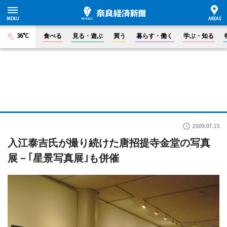
36°C
食べる
見る・遊ぶ
買う
暮らす・働く
学ぶ・知る
2009.07.15
入江泰吉氏が撮り続けた唐招提寺金堂の写真
展－｢星景写真展｣も併催