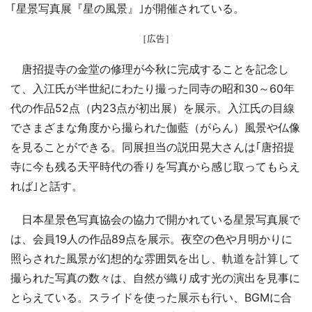
｢星景写真展『星の風景』｣が開催されている。
［広告］
唐招提寺の金堂の修理が今秋に完成することを記念し
て、入江氏が半世紀にわたり撮った同寺の昭和30～60年
代の作品52点（内23点が初出展）を展示。入江氏の目線
でさまざまな角度から撮られた伽藍（がらん）風景や仏像
を見ることができる。同展担当の説田晃大さんは｢唐招提
寺に今も残る天平時代の香りを写真から感じ取ってもらえ
れば｣と話す。
日本星景色写真協会の協力で開かれている星景写真展で
は、会員19人の作品89点を展示。夜空の色や月明かりに
照らされた風景が幻想的な雰囲気を出し、軌道を計算して
撮られた写真の数々は、自然が織り成す光の演出を見事に
とらえている。スライドを使った展示も行い、BGMに合