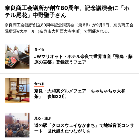
奈良商工会議所が創立80周年、記念講演会に「ホ
テル尾花」中野聖子さん
奈良商工会議所創立80周年記念講演会（第1弾）が9月6日、奈良商工会
議所5階大ホール（奈良市大和西大寺南町）で開催される。
食べる
JWマリオット・ホテル奈良で世界遺産「飛鳥・藤
原の宮都」登録祝うフェア
食べる
奈良・大和茶グルメフェア「ちゃちゃちゃ大和
茶」 参加22店
見る・遊ぶ
道の駅「クロスウェイなかまち」で地域音楽コンサ
ート 世代超えたつながりを