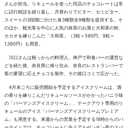
さんが担当。リキュールを使った同店のチョコレートは常
に試行錯誤を繰り返し、月替わりでビター、セミビター、
スイートの3段階に分けた各3種類全9種類を提供する。そ
のほか、観光客を中心に人気の抹茶のお酒と大和茶の粉、
カカオを練りこんだ「大和茶」（3粒＝580円、9粒＝
1,380円）も用意。
川口さんは根っからの料理人。神戸で和食バーの運営な
どを経た後、奈良県に移り住み、奈良のレストランバーで
客の要望に応えチョコを製作、その後口コミで広がった。
4月末ごろに販売開始を予定するアイスクリームは、酒
の香りを練りこんだリキュールソースがかかったバニラ味
の「バーマンズアイスクリーム」、テークアウト専用のリ
キュールのアイス「バーマンズアイスクリームプレミア
ム」も用意する。来週からの営業を予定する18時からのバ
ータイムでは、チョコレートに合うアルゼンチン産のスパ