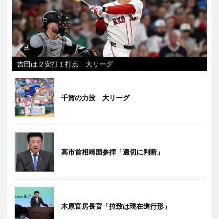
吉田は２安打１打点 大リーグ
千賀の力投 大リーグ
高市首相靖国参拝「適切に判断」
木原官房長官「拉致は現在進行形」