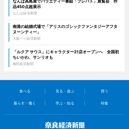
なんば高島屋でバラエティー番組「プレバト」展覧会 作
品450点超展示
なんば経済新聞
南港の結婚式場で「アリスのゴシックファンタジーアフタ
ヌーンティー」
大阪ベイ経済新聞
「ルクア サウス」にキャラクター21店オープンへ 全国初
ちいかわ、サンリオも
梅田経済新聞
食べる
見る・遊ぶ
買う
暮らす・働く
学ぶ・知る
特集