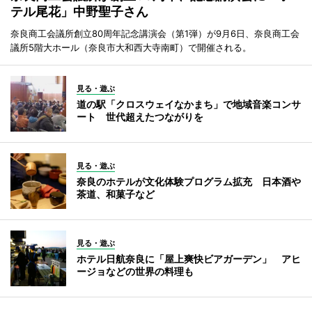
テル尾花」中野聖子さん
奈良商工会議所創立80周年記念講演会（第1弾）が9月6日、奈良商工会
議所5階大ホール（奈良市大和西大寺南町）で開催される。
見る・遊ぶ
道の駅「クロスウェイなかまち」で地域音楽コンサ
ート 世代超えたつながりを
見る・遊ぶ
奈良のホテルが文化体験プログラム拡充 日本酒や
茶道、和菓子など
見る・遊ぶ
ホテル日航奈良に「屋上爽快ビアガーデン」 アヒ
ージョなどの世界の料理も