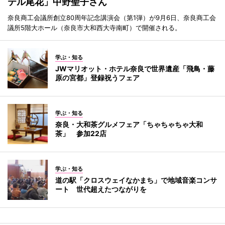
テル尾花」中野聖子さん
奈良商工会議所創立80周年記念講演会（第1弾）が9月6日、奈良商工会
議所5階大ホール（奈良市大和西大寺南町）で開催される。
学ぶ・知る
JWマリオット・ホテル奈良で世界遺産「飛鳥・藤
原の宮都」登録祝うフェア
学ぶ・知る
奈良・大和茶グルメフェア「ちゃちゃちゃ大和
茶」 参加22店
学ぶ・知る
道の駅「クロスウェイなかまち」で地域音楽コンサ
ート 世代超えたつながりを