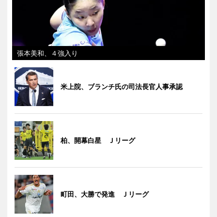
張本美和、４強入り
米上院、ブランチ氏の司法長官人事承認
柏、開幕白星 Ｊリーグ
町田、大勝で発進 Ｊリーグ