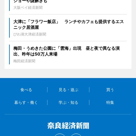
ショーや謎解きも
大阪ベイ経済新聞
大津に「フラワー飯店」 ランチやカフェも提供するエス
ニック居酒屋
びわ湖大津経済新聞
梅田・うめきた公園に「雲海」出現 昼と夜で異なる演
出、昨年は50万人来場
梅田経済新聞
食べる
見る・遊ぶ
買う
暮らす・働く
学ぶ・知る
特集