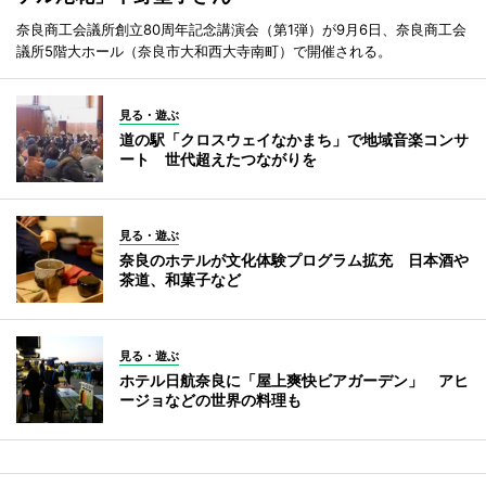
奈良商工会議所創立80周年記念講演会（第1弾）が9月6日、奈良商工会
議所5階大ホール（奈良市大和西大寺南町）で開催される。
見る・遊ぶ
道の駅「クロスウェイなかまち」で地域音楽コンサ
ート 世代超えたつながりを
見る・遊ぶ
奈良のホテルが文化体験プログラム拡充 日本酒や
茶道、和菓子など
見る・遊ぶ
ホテル日航奈良に「屋上爽快ビアガーデン」 アヒ
ージョなどの世界の料理も