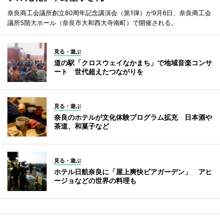
奈良商工会議所創立80周年記念講演会（第1弾）が9月6日、奈良商工会
議所5階大ホール（奈良市大和西大寺南町）で開催される。
見る・遊ぶ
道の駅「クロスウェイなかまち」で地域音楽コンサ
ート 世代超えたつながりを
見る・遊ぶ
奈良のホテルが文化体験プログラム拡充 日本酒や
茶道、和菓子など
見る・遊ぶ
ホテル日航奈良に「屋上爽快ビアガーデン」 アヒ
ージョなどの世界の料理も