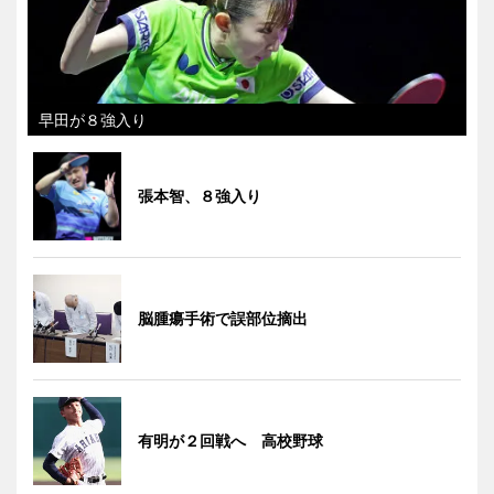
早田が８強入り
張本智、８強入り
脳腫瘍手術で誤部位摘出
有明が２回戦へ 高校野球