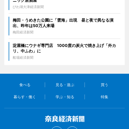
ニック居酒屋
びわ湖大津経済新聞
梅田・うめきた公園に「雲海」出現 昼と夜で異なる演
出、昨年は50万人来場
梅田経済新聞
淀屋橋にウナギ専門店 1000度の炭火で焼き上げ「外カ
リ、中ふわ」に
船場経済新聞
食べる
見る・遊ぶ
買う
暮らす・働く
学ぶ・知る
特集