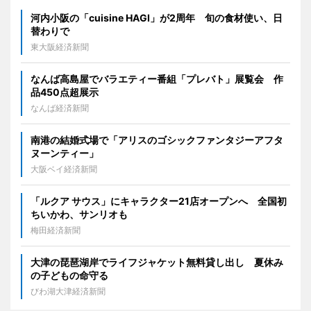
河内小阪の「cuisine HAGI」が2周年 旬の食材使い、日
替わりで
東大阪経済新聞
なんば高島屋でバラエティー番組「プレバト」展覧会 作
品450点超展示
なんば経済新聞
南港の結婚式場で「アリスのゴシックファンタジーアフタ
ヌーンティー」
大阪ベイ経済新聞
「ルクア サウス」にキャラクター21店オープンへ 全国初
ちいかわ、サンリオも
梅田経済新聞
大津の琵琶湖岸でライフジャケット無料貸し出し 夏休み
の子どもの命守る
びわ湖大津経済新聞