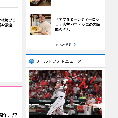
「アフタヌーンティーロシ
化体験プロ
ェ」店主 パティシエの岩崎
酒や茶道、
能久さん
もっと見る
ワールドフォトニュース
周年、記