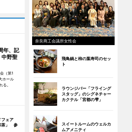
奈良商工会議所女性会
周年、記
」中野聖
飛鳥鍋と柿の葉寿司のセッ
ト
会（第1
大ホール
れる。
ラウンジバー「フライング
スタッグ」のシグネチャー
カクテル「宮都の雫」
メフェア
スイートルームのウェルカ
和茶」 参
ムアメニティ