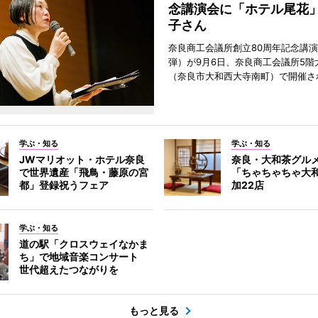
念講演会に「ホテル尾花
子さん
奈良商工会議所創立80周年記念講演
弾）が9月6日、奈良商工会議所5階
（奈良市大和西大寺南町）で開催さ
学ぶ・知る
学ぶ・知る
JWマリオット・ホテル奈良
奈良・大和茶グル
で世界遺産「飛鳥・藤原の宮
「ちゃちゃちゃ大
都」登録祝うフェア
加22店
学ぶ・知る
道の駅「クロスウェイなかま
ち」で地域音楽コンサート
世代超えたつながりを
もっと見る