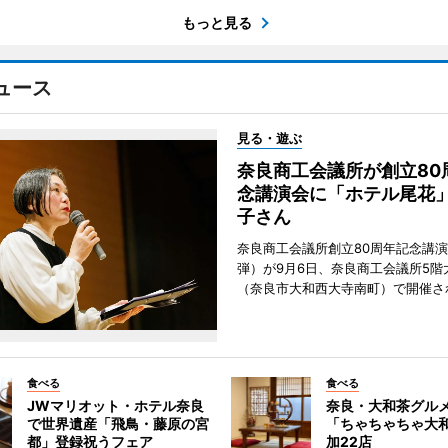
もっと見る
ュース
見る・遊ぶ
奈良商工会議所が創立80
念講演会に「ホテル尾花
子さん
奈良商工会議所創立80周年記念講演
弾）が9月6日、奈良商工会議所5階
（奈良市大和西大寺南町）で開催さ
食べる
食べる
JWマリオット・ホテル奈良
奈良・大和茶グル
で世界遺産「飛鳥・藤原の宮
「ちゃちゃちゃ大
都」登録祝うフェア
加22店