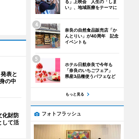
る」上映会 人生の「しま
い」、地域医療をテーマに
奈良の自然食品販売店「か
んとりい」が40周年 記念
イベントも
ホテル日航奈良で今年も
「奈良のいちごフェア」
ク発表と
県産3品種使うパフェなど
身の中
もっと見る
フォトフラッシュ
文化財防
として活