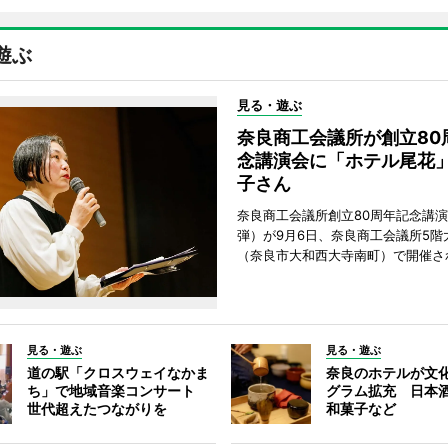
遊ぶ
見る・遊ぶ
奈良商工会議所が創立80
念講演会に「ホテル尾花
子さん
奈良商工会議所創立80周年記念講演
弾）が9月6日、奈良商工会議所5階
（奈良市大和西大寺南町）で開催さ
見る・遊ぶ
見る・遊ぶ
道の駅「クロスウェイなかま
奈良のホテルが文
ち」で地域音楽コンサート
グラム拡充 日本
世代超えたつながりを
和菓子など