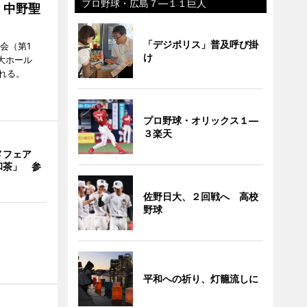
プロ野球・広島７―１１巨人
」中野聖
「デジポリス」普及呼び掛
会（第1
け
大ホール
れる。
プロ野球・オリックス１―
３楽天
メフェア
和茶」 参
佐野日大、２回戦へ 高校
野球
平和への祈り、灯籠流しに