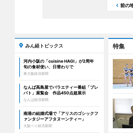
前の
みん経トピックス
特集
河内小阪の「cuisine HAGI」が2周年
旬の食材使い、日替わりで
東大阪経済新聞
なんば高島屋でバラエティー番組「プレ
バト」展覧会 作品450点超展示
なんば経済新聞
南港の結婚式場で「アリスのゴシックフ
ァンタジーアフタヌーンティー」
大阪ベイ経済新聞