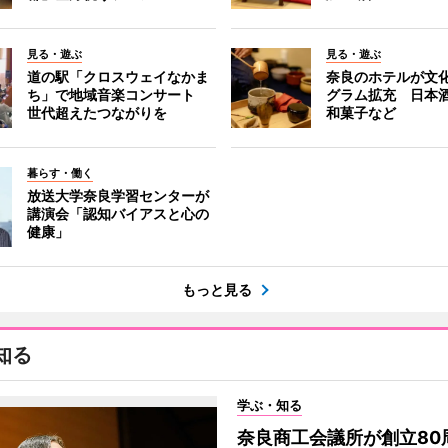
見る・遊ぶ
見る・遊ぶ
道の駅「クロスウェイなかま
奈良のホテルが文
ち」で地域音楽コンサート
グラム拡充 日本
世代超えたつながりを
和菓子など
暮らす・働く
放送大学奈良学習センターが
講演会「認知バイアスと心の
健康」
もっと見る
知る
学ぶ・知る
奈良商工会議所が創立80