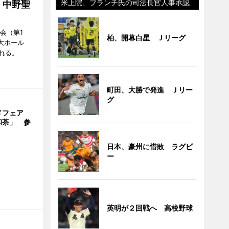
米上院、ブランチ氏の司法長官人事承認
」中野聖
会（第1
柏、開幕白星 Ｊリーグ
大ホール
れる。
町田、大勝で発進 Ｊリー
グ
メフェア
和茶」 参
日本、豪州に惜敗 ラグビ
ー
英明が２回戦へ 高校野球