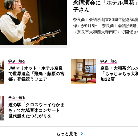
念講演会に「ホテル尾花
子さん
奈良商工会議所創立80周年記念講演
弾）が9月6日、奈良商工会議所5階
（奈良市大和西大寺南町）で開催さ
学ぶ・知る
学ぶ・知る
JWマリオット・ホテル奈良
奈良・大和茶グル
で世界遺産「飛鳥・藤原の宮
「ちゃちゃちゃ大
都」登録祝うフェア
加22店
学ぶ・知る
道の駅「クロスウェイなかま
ち」で地域音楽コンサート
世代超えたつながりを
もっと見る