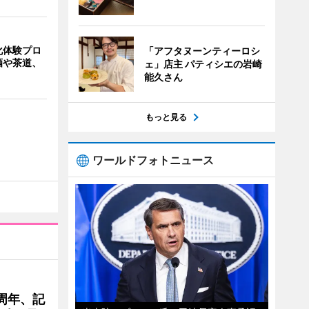
化体験プロ
「アフタヌーンティーロシ
酒や茶道、
ェ」店主 パティシエの岩崎
能久さん
もっと見る
ワールドフォトニュース
周年、記