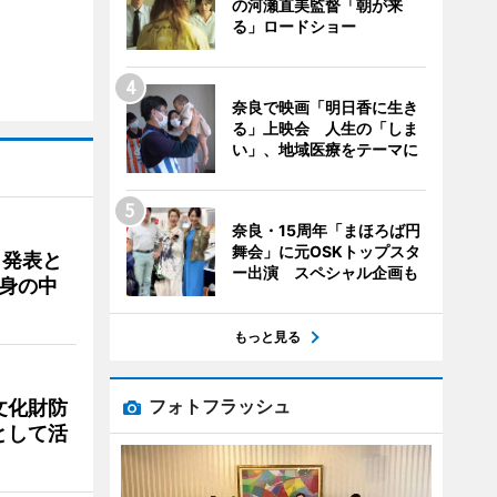
の河瀬直美監督「朝が来
る」ロードショー
奈良で映画「明日香に生き
る」上映会 人生の「しま
い」、地域医療をテーマに
奈良・15周年「まほろば円
舞会」に元OSKトップスタ
ク発表と
ー出演 スペシャル企画も
身の中
もっと見る
フォトフラッシュ
文化財防
として活