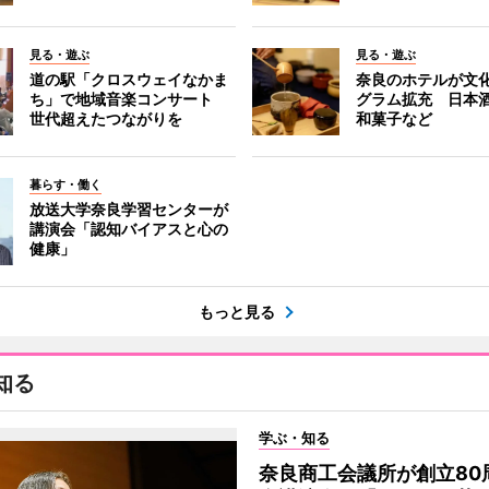
見る・遊ぶ
見る・遊ぶ
道の駅「クロスウェイなかま
奈良のホテルが文
ち」で地域音楽コンサート
グラム拡充 日本
世代超えたつながりを
和菓子など
暮らす・働く
放送大学奈良学習センターが
講演会「認知バイアスと心の
健康」
もっと見る
知る
学ぶ・知る
奈良商工会議所が創立80