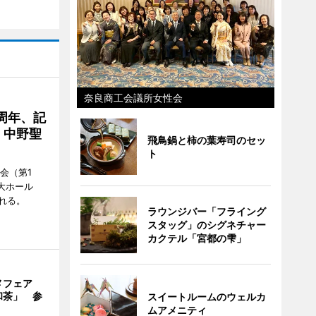
奈良商工会議所女性会
周年、記
」中野聖
飛鳥鍋と柿の葉寿司のセッ
ト
会（第1
大ホール
れる。
ラウンジバー「フライング
スタッグ」のシグネチャー
カクテル「宮都の雫」
メフェア
和茶」 参
スイートルームのウェルカ
ムアメニティ