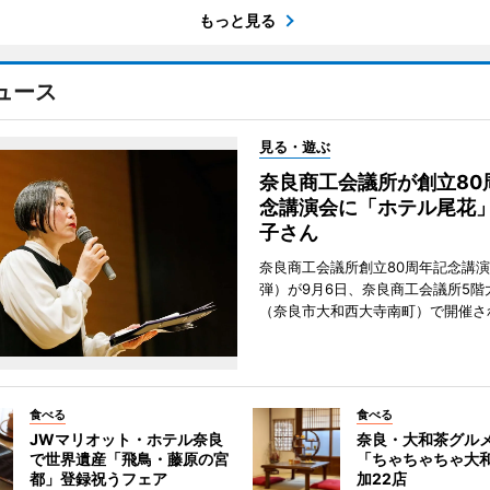
もっと見る
ュース
見る・遊ぶ
奈良商工会議所が創立80
念講演会に「ホテル尾花
子さん
奈良商工会議所創立80周年記念講演
弾）が9月6日、奈良商工会議所5階
（奈良市大和西大寺南町）で開催さ
食べる
食べる
JWマリオット・ホテル奈良
奈良・大和茶グル
で世界遺産「飛鳥・藤原の宮
「ちゃちゃちゃ大
都」登録祝うフェア
加22店