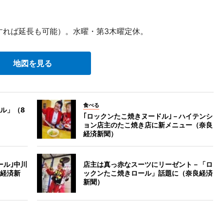
約すれば延長も可能）。水曜・第3木曜定休。
地図を見る
食べる
ル」（8
｢ロックンたこ焼きヌードル｣－ハイテンシ
ョン店主のたこ焼き店に新メニュー（奈良
経済新聞）
ール｣中川
店主は真っ赤なスーツにリーゼント－「ロ
経済新
ックンたこ焼きロール」話題に（奈良経済
新聞）