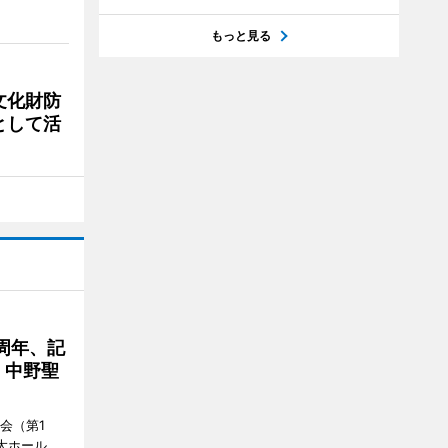
もっと見る
文化財防
として活
周年、記
」中野聖
会（第1
大ホール