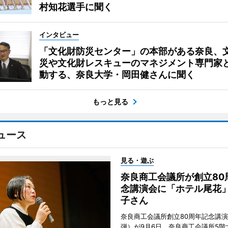
村知花選手に聞く
インタビュー
「文化財防災センター」の本部がある奈良、
災や文化財レスキューのマネジメント専門家
動する、奈良大学・岡田健さんに聞く
もっと見る
ュース
見る・遊ぶ
奈良商工会議所が創立80
念講演会に「ホテル尾花
子さん
奈良商工会議所創立80周年記念講演
弾）が9月6日、奈良商工会議所5階