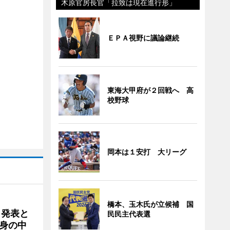
木原官房長官「拉致は現在進行形」
ＥＰＡ視野に議論継続
東海大甲府が２回戦へ 高
校野球
岡本は１安打 大リーグ
橋本、玉木氏が立候補 国
ク発表と
民民主代表選
身の中