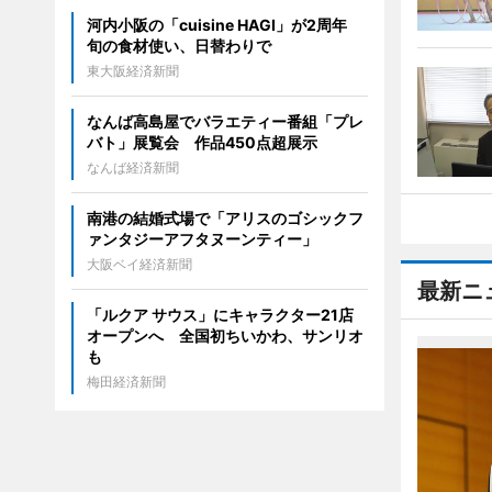
河内小阪の「cuisine HAGI」が2周年
旬の食材使い、日替わりで
東大阪経済新聞
なんば高島屋でバラエティー番組「プレ
バト」展覧会 作品450点超展示
なんば経済新聞
南港の結婚式場で「アリスのゴシックフ
ァンタジーアフタヌーンティー」
大阪ベイ経済新聞
最新ニ
「ルクア サウス」にキャラクター21店
オープンへ 全国初ちいかわ、サンリオ
も
梅田経済新聞