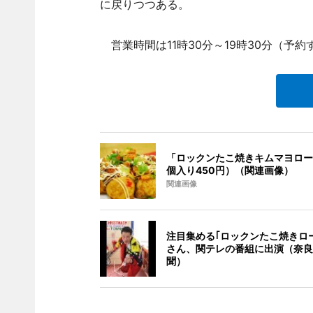
に戻りつつある。
営業時間は11時30分～19時30分（予
「ロックンたこ焼きキムマヨロー
個入り450円）（関連画像）
関連画像
注目集める｢ロックンたこ焼きロ
さん、関テレの番組に出演（奈良
聞）