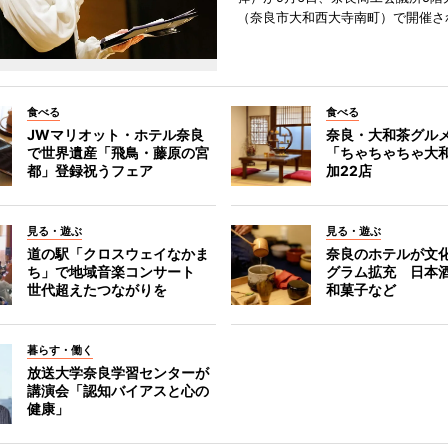
（奈良市大和西大寺南町）で開催さ
食べる
食べる
JWマリオット・ホテル奈良
奈良・大和茶グル
で世界遺産「飛鳥・藤原の宮
「ちゃちゃちゃ大
都」登録祝うフェア
加22店
見る・遊ぶ
見る・遊ぶ
道の駅「クロスウェイなかま
奈良のホテルが文
ち」で地域音楽コンサート
グラム拡充 日本
世代超えたつながりを
和菓子など
暮らす・働く
放送大学奈良学習センターが
講演会「認知バイアスと心の
健康」