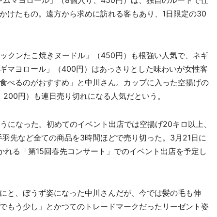
ムマヨロール」（8個入り、450円）は、独自のルートで仕
かけたもの。遠方から求めに訪れる客もあり、1日限定の30
ックンたこ焼きヌードル」（450円）も根強い人気で、ネギ
ギマヨロール」（400円）はあっさりとした味わいが女性客
食べるのがおすすめ」と中川さん。カップに入った空揚げの
ム、200円）も連日売り切れになる人気だという。
うになった。初めてのイベント出店では空揚げ20キロ以上、
、手羽先など全ての商品を3時間ほどで売り切った。3月21日に
かれる「第15回春先コンサート」でのイベント出店を予定し
にと、ぼうず姿になった中川さんだが、今では髪の毛も伸
でもう少し」とかつてのトレードマークだったリーゼント姿