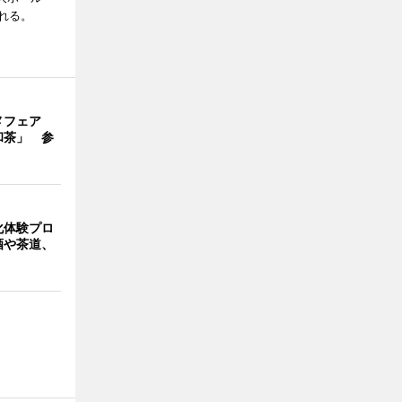
れる。
メフェア
和茶」 参
化体験プロ
酒や茶道、