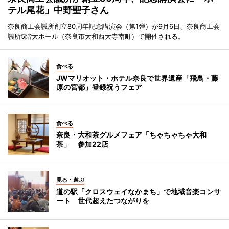
テル尾花」中野聖子さん
奈良商工会議所創立80周年記念講演会（第1弾）が9月6日、奈良商工会
議所5階大ホール（奈良市大和西大寺南町）で開催される。
食べる
JWマリオット・ホテル奈良で世界遺産「飛鳥・藤
原の宮都」登録祝うフェア
食べる
奈良・大和茶グルメフェア「ちゃちゃちゃ大和
茶」 参加22店
見る・遊ぶ
道の駅「クロスウェイなかまち」で地域音楽コンサ
ート 世代超えたつながりを