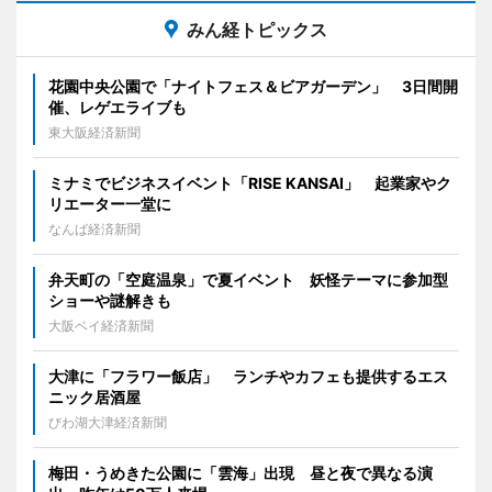
みん経トピックス
花園中央公園で「ナイトフェス＆ビアガーデン」 3日間開
催、レゲエライブも
東大阪経済新聞
ミナミでビジネスイベント「RISE KANSAI」 起業家やク
リエーター一堂に
なんば経済新聞
弁天町の「空庭温泉」で夏イベント 妖怪テーマに参加型
ショーや謎解きも
大阪ベイ経済新聞
大津に「フラワー飯店」 ランチやカフェも提供するエス
ニック居酒屋
びわ湖大津経済新聞
梅田・うめきた公園に「雲海」出現 昼と夜で異なる演