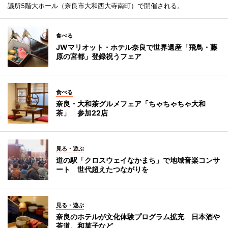
議所5階大ホール（奈良市大和西大寺南町）で開催される。
食べる
JWマリオット・ホテル奈良で世界遺産「飛鳥・藤
原の宮都」登録祝うフェア
食べる
奈良・大和茶グルメフェア「ちゃちゃちゃ大和
茶」 参加22店
見る・遊ぶ
道の駅「クロスウェイなかまち」で地域音楽コンサ
ート 世代超えたつながりを
見る・遊ぶ
奈良のホテルが文化体験プログラム拡充 日本酒や
茶道、和菓子など