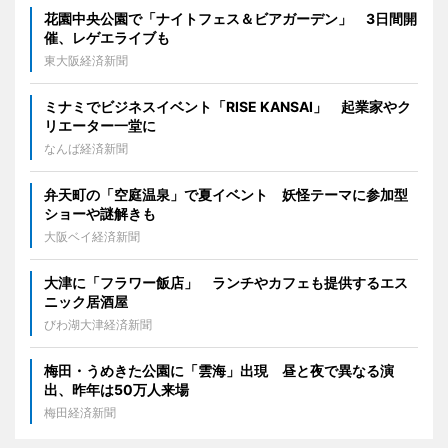
花園中央公園で「ナイトフェス＆ビアガーデン」 3日間開
催、レゲエライブも
東大阪経済新聞
ミナミでビジネスイベント「RISE KANSAI」 起業家やク
リエーター一堂に
なんば経済新聞
弁天町の「空庭温泉」で夏イベント 妖怪テーマに参加型
ショーや謎解きも
大阪ベイ経済新聞
大津に「フラワー飯店」 ランチやカフェも提供するエス
ニック居酒屋
びわ湖大津経済新聞
梅田・うめきた公園に「雲海」出現 昼と夜で異なる演
出、昨年は50万人来場
梅田経済新聞