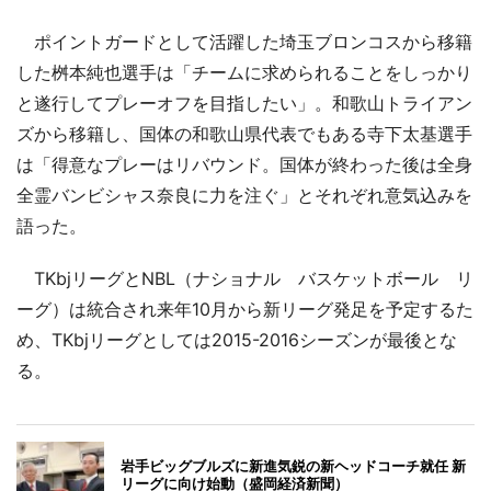
ポイントガードとして活躍した埼玉ブロンコスから移籍
した桝本純也選手は「チームに求められることをしっかり
と遂行してプレーオフを目指したい」。和歌山トライアン
ズから移籍し、国体の和歌山県代表でもある寺下太基選手
は「得意なプレーはリバウンド。国体が終わった後は全身
全霊バンビシャス奈良に力を注ぐ」とそれぞれ意気込みを
語った。
TKbjリーグとNBL（ナショナル バスケットボール リ
ーグ）は統合され来年10月から新リーグ発足を予定するた
め、TKbjリーグとしては2015-2016シーズンが最後とな
る。
岩手ビッグブルズに新進気鋭の新ヘッドコーチ就任 新
リーグに向け始動（盛岡経済新聞）