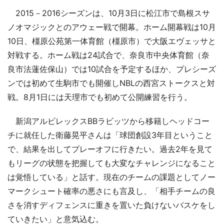
2015－2016シーズンは、10月3日に松江市で島根スサ
ノオマジックとのアウェー戦で開幕。ホーム開幕戦は10月
10日、橿原公苑第一体育館（橿原市）で大阪エヴェッサと
対戦する。ホーム戦は24試合で、奈良市中央体育館（奈
良市法蓮佐保山）では10試合を予定するほか、プレシーズ
ンでは初めて生駒市でも開催しNBLの西宮ストークスと対
戦。8月1日には天理市でも初めて公開練習を行う。
新潟アルビレックスBBラビッツから移籍しヘッドコー
チに就任した衛藤晃平さんは「球団創設3年目ということ
で、結果を出してプレーオフに行きたい。過去2年を見て
もリーグの状態を把握しても大変なチャレンジになること
は覚悟している」と話す。現在のチームの課題としてノー
マークシュート確率の悪さにも言及し、「相手チームの良
さを消すディフェンスに重きを置いた負けないバスケをし
ていきたい」と意気込む。